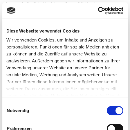
Kassenzahnärztliche Vereinigung Baden-Württemberg
Albstadtweg 9, 70567 Stuttgart
Internet:
www.kzvbw.de
Haftungshinweis:
Diese Webseite verwendet Cookies
Trotz sorgfältiger inhaltlicher Kontrolle übernehmen wir keine
Wir verwenden Cookies, um Inhalte und Anzeigen zu
Haftung für die Inhalte ex-terner Links. Für den Inhalt der verlinkten
personalisieren, Funktionen für soziale Medien anbieten
Seiten sind ausschließlich deren Betreiber verantwortlich.
zu können und die Zugriffe auf unsere Website zu
analysieren. Außerdem geben wir Informationen zu Ihrer
Bildmaterial:
Verwendung unserer Website an unsere Partner für
Die Fotos auf dieser Internetseite sind urheberrechtlich geschützt.
soziale Medien, Werbung und Analysen weiter. Unsere
Partner führen diese Informationen möglicherweise mit
Hinweis für Abmahnversuche:
weiteren Daten zusammen, die Sie ihnen bereitgestellt
Keine Abmahnung ohne vorherigen Kontakt. Sollte der Inhalt oder
haben oder die sie im Rahmen Ihrer Nutzung der Dienste
die Aufmachung dieser Seite Rechte Dritter/Fremder oder
gesammelt haben.
gesetzliche Bestimmungen verletzen, so bitten wir um eine
Einwilligungsauswahl
Notwendig
entsprechende Nachricht ohne Kostennote. Die Beseitigung einer
möglicherweise von diesen Seiten ausgehenden Schutzrecht-
Verletzung durch Schutzrecht-Inhaber selbst darf nicht ohne unsere
Präferenzen