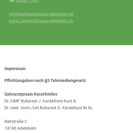
Tel.
06291-1365
info@zahnarztpraxis-adelsheim.de
www.zahnarztpraxis-adelsheim.de
Impressum
Pflichtangaben nach §5 Telemediengesetz
Zahnarztpraxis KaratSmiles
Dr./UMF Bukarest J. Karakitsos-Kurz &
Dr. med. stom./Uni Bukarest G. Karakitsos M.Sc.
Rietstraße 2
74740 Adelsheim